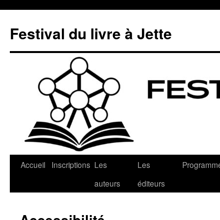
Aller
au
Festival du livre à Jette
contenu
Accueil
Inscriptions
Les
Les
Programm
auteurs
éditeurs
Accessibilité