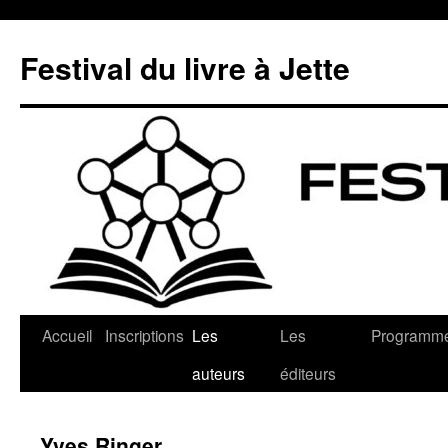
Aller
au
Festival du livre à Jette
contenu
Accueil
Inscriptions
Les
Les
Programm
auteurs
éditeurs
Yves Ringer