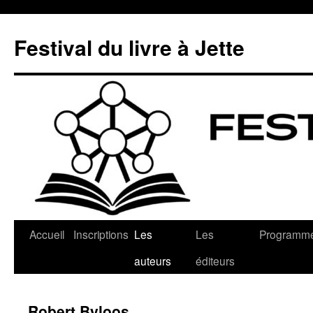
Aller
au
Festival du livre à Jette
contenu
Accueil
Inscriptions
Les
Les
Programm
auteurs
éditeurs
Robert Byloos