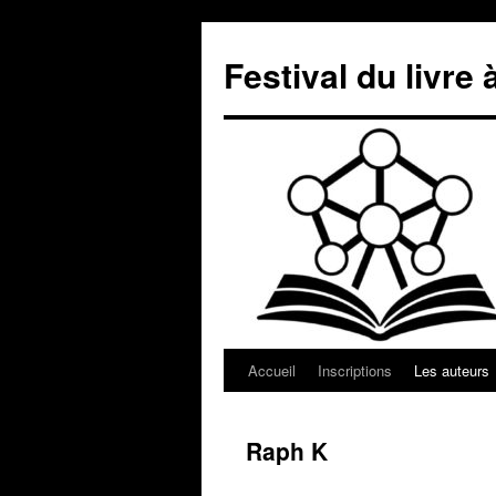
Aller
au
Festival du livre 
contenu
Accueil
Inscriptions
Les auteurs
Raph K